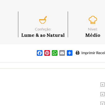
Confeção:
Nível:
Lume & ao Natural
Médio
Facebook
Pinterest
WhatsApp
Email
Partilhar
Imprimir Recei
+
+
+