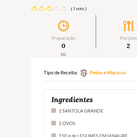
( 1 voto )
Preparação
Porções
0
2
m
Tipo de Receita:
Peixe e Marisco
Ingredientes
1 SANTOLA GRANDE
2 OVOS
150 g de LEGUMES EM VINAGRE