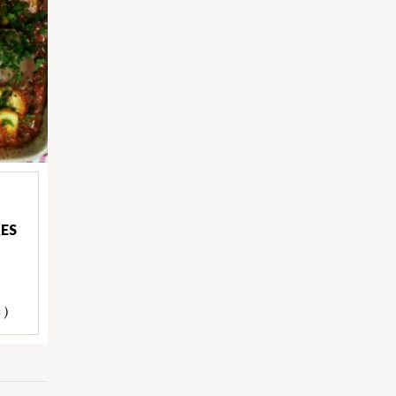
RES
 )