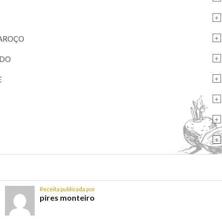
+
+
CAROÇO
+
ADO
+
E
+
+
+
Receita publicada por
pires monteiro