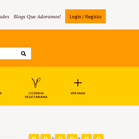
ades
Blogs Que Adoramos!
Login / Registo
S
COZINHA
VER MAIS
VEGETARIANA