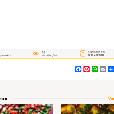
46
Guardada em
0
favoritos
mpressões
visualizações
Facebook
Pinterest
WhatsA
Ema
eiro
Ver