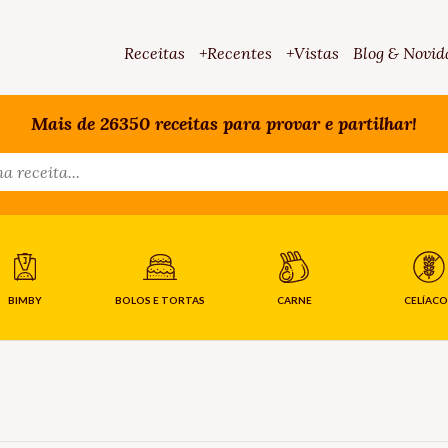
Receitas
+Recentes
+Vistas
Blog & Novid
Mais de 26350 receitas para provar e partilhar!
BIMBY
BOLOS E TORTAS
CARNE
CELÍACO