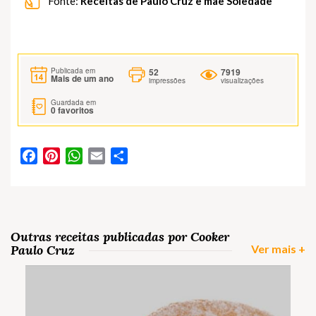
Fonte:
Receitas de Paulo Cruz e mãe Soledade
52
7919
Publicada em
Mais de um ano
impressões
visualizações
Guardada em
0
favoritos
Facebook
Pinterest
WhatsApp
Email
Partilhar
Outras receitas publicadas por Cooker
Paulo Cruz
Ver mais +