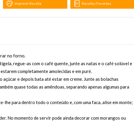
Imprimir Receita
Receitas Favoritas
rrar no forno.
igela, regue-as com o café quente, junte as natas e o café solúvel e
s estarem completamente amolecidas e em puré.
o açúcar e depois bata até estar em creme. Junte as bolachas
e também quase todas as amêndoas, separando apenas algumas para
ite-lhe para dentro todo o conteúdo e, com uma faca, alise em monte;
ender. No momento de servir pode ainda decorar com morangos ou