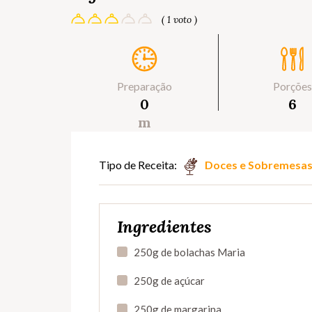
( 1 voto )
Preparação
Porções
0
6
m
Tipo de Receita:
Doces e Sobremesa
Ingredientes
250g de bolachas Maria
250g de açúcar
250g de margarina