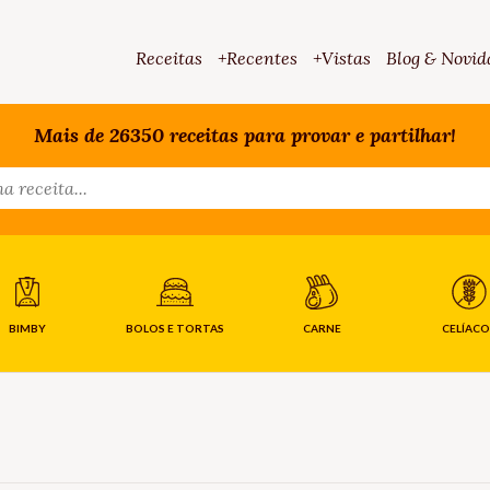
Receitas
+Recentes
+Vistas
Blog & Novid
Mais de 26350 receitas para provar e partilhar!
BIMBY
BOLOS E TORTAS
CARNE
CELÍACO