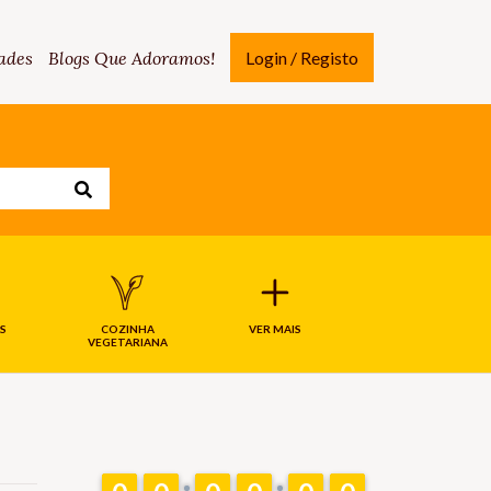
ades
Blogs Que Adoramos!
Login / Registo
S
COZINHA
VER MAIS
VEGETARIANA