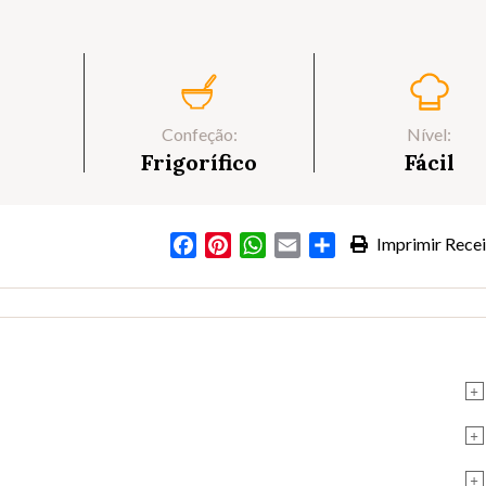
Confeção:
Nível:
Frigorífico
Fácil
Facebook
Pinterest
WhatsApp
Email
Partilhar
Imprimir Recei
s
+
+
+