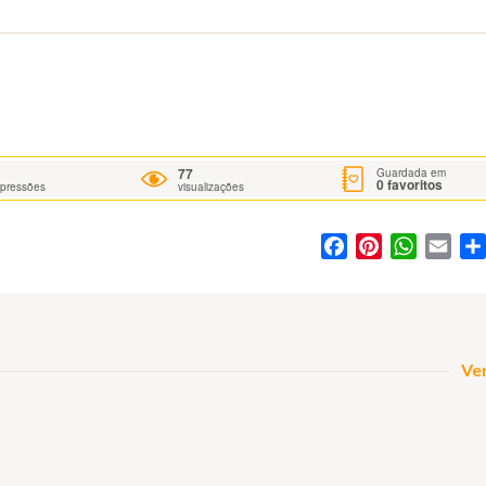
77
Guardada em
0
favoritos
mpressões
visualizações
Facebook
Pinterest
WhatsA
Ema
Ver