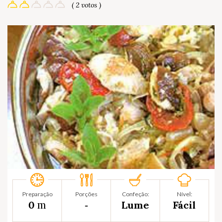
( 2 votos )
Preparação
Porções
Confeção:
Nível:
m
0
‐
Lume
Fácil