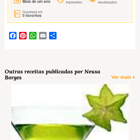
Mais de um ano
impressões
visualizações
Guardada em
0
favoritos
Facebook
Pinterest
WhatsApp
Email
Partilhar
Outras receitas publicadas por Neusa
Borges
Ver mais +