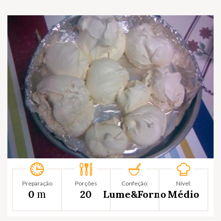
Preparação
Porções
Confeção:
Nível:
m
0
20
Lume&Forno
Médio