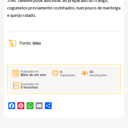
35m. Também pode adicionar ao preparado do frango,
cogumelos previamente cozinhados, num pouco de manteiga
e queijo ralado.
Fonte:
isiss
0
50
Publicada em
Mais de um ano
impressões
visualizações
Guardada em
0
favoritos
Facebook
Pinterest
WhatsApp
Email
Partilhar