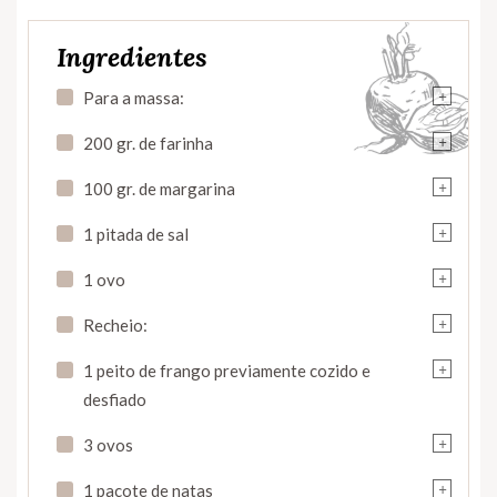
Ingredientes
+
Para a massa:
+
200 gr. de farinha
+
100 gr. de margarina
+
1 pitada de sal
+
1 ovo
+
Recheio:
+
1 peito de frango previamente cozido e
desfiado
+
3 ovos
+
1 pacote de natas