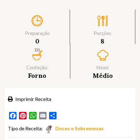
Preparação
Porções
0
8
m
Confeção:
Nível:
Forno
Médio
Imprimir Receita
Facebook
Pinterest
WhatsApp
Email
Partilhar
Tipo de Receita:
Doces e Sobremesas