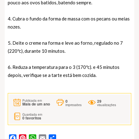
pouco aos ovos batidos, batendo sempre.
4. Cubra o fundo da forma de massa com os pecans ou meias
nozes.
5. Deite o creme na forma e leve ao forno, regulado no 7
(220ºc), durante 10 minutos.
6. Reduza a temperatura para o 3 (170ºc). e 45 minutos
depois, verifique se a tarte está bem cozida.
0
29
Publicada em
Mais de um ano
impressões
visualizações
Guardada em
0
favoritos
Facebook
Pinterest
WhatsApp
Email
Partilhar