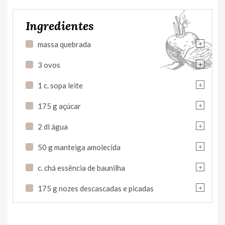
Ingredientes
+
massa quebrada
+
3 ovos
+
1 c. sopa leite
+
175 g açúcar
+
2 dl água
+
50 g manteiga amolecida
+
c. chá essência de baunilha
+
175 g nozes descascadas e picadas