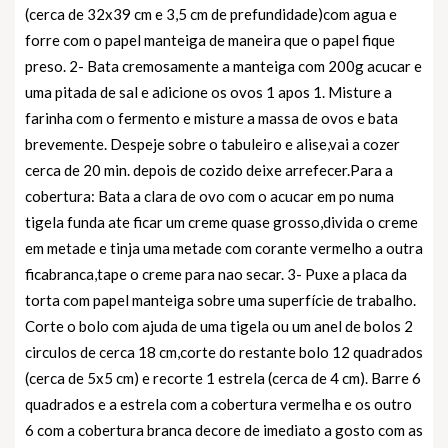
(cerca de 32x39 cm e 3,5 cm de prefundidade)com agua e
forre com o papel manteiga de maneira que o papel fique
preso. 2- Bata cremosamente a manteiga com 200g acucar e
uma pitada de sal e adicione os ovos 1 apos 1. Misture a
farinha com o fermento e misture a massa de ovos e bata
brevemente. Despeje sobre o tabuleiro e alise,vai a cozer
cerca de 20 min. depois de cozido deixe arrefecer.Para a
cobertura: Bata a clara de ovo com o acucar em po numa
tigela funda ate ficar um creme quase grosso,divida o creme
em metade e tinja uma metade com corante vermelho a outra
ficabranca,tape o creme para nao secar. 3- Puxe a placa da
torta com papel manteiga sobre uma superfície de trabalho.
Corte o bolo com ajuda de uma tigela ou um anel de bolos 2
circulos de cerca 18 cm,corte do restante bolo 12 quadrados
(cerca de 5x5 cm) e recorte 1 estrela (cerca de 4 cm). Barre 6
quadrados e a estrela com a cobertura vermelha e os outro
6 com a cobertura branca decore de imediato a gosto com as