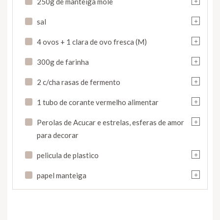
250g de manteiga mole
+
sal
+
4 ovos + 1 clara de ovo fresca (M)
+
300g de farinha
+
2 c/cha rasas de fermento
+
1 tubo de corante vermelho alimentar
+
Perolas de Acucar e estrelas, esferas de amor
para decorar
+
pelicula de plastico
+
papel manteiga