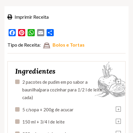
Imprimir Receita
Facebook
Pinterest
WhatsApp
Email
Partilhar
Tipo de Receita:
Bolos e Tortas
Ingredientes
+
2 pacotes de pudim em po sabor a
baunilha(para cozinhar para
1
/2 l de leite
cada)
+
5 c/sopa + 200g de acucar
+
150 ml + 3/4 l de leite
+