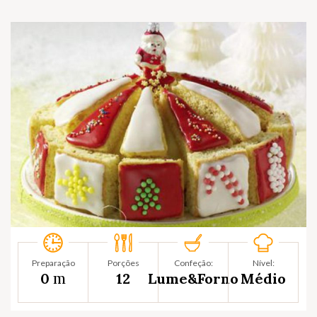
Preparação
Porções
Confeção:
Nível:
m
0
12
Lume&Forno
Médio