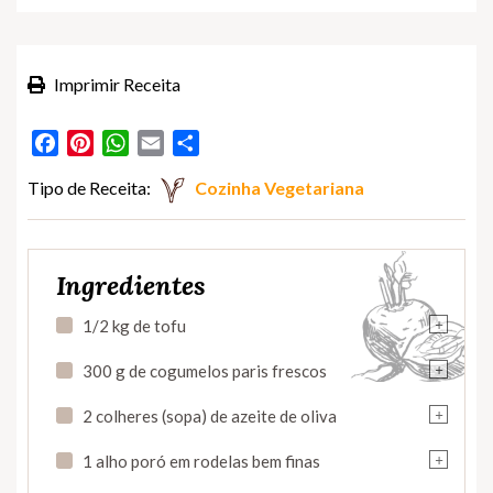
Imprimir Receita
Facebook
Pinterest
WhatsApp
Email
Partilhar
Tipo de Receita:
Cozinha Vegetariana
Ingredientes
+
1/2 kg de tofu
+
300 g de cogumelos paris frescos
+
2 colheres (sopa) de azeite de oliva
+
1 alho poró em rodelas bem finas