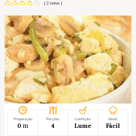
( 2 votos )
Preparação
Porções
Confeção:
Nível:
m
0
4
Lume
Fácil