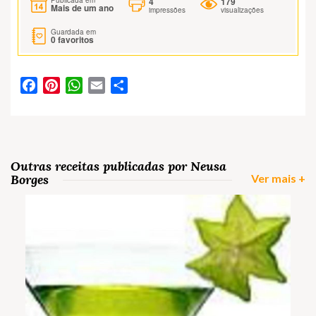
4
179
Publicada em
Mais de um ano
impressões
visualizações
Guardada em
0
favoritos
Facebook
Pinterest
WhatsApp
Email
Partilhar
Outras receitas publicadas por Neusa
Borges
Ver mais +