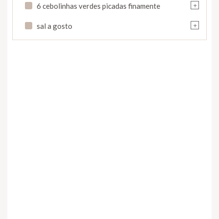
+
6 cebolinhas verdes picadas finamente
+
sal a gosto