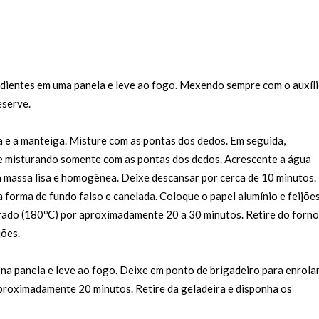
redientes em uma panela e leve ao fogo. Mexendo sempre com o auxíl
eserve.
a e a manteiga. Misture com as pontas dos dedos. Em seguida,
ue misturando somente com as pontas dos dedos. Acrescente a água
a massa lisa e homogênea. Deixe descansar por cerca de 10 minutos.
 forma de fundo falso e canelada. Coloque o papel alumínio e feijõe
rado (180ºC) por aproximadamente 20 a 30 minutos. Retire do forno
jões.
na panela e leve ao fogo. Deixe em ponto de brigadeiro para enrolar
aproximadamente 20 minutos. Retire da geladeira e disponha os