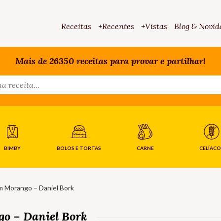
Receitas
+Recentes
+Vistas
Blog & Novid
Mais de 26350 receitas para provar e partilhar!
BIMBY
BOLOS E TORTAS
CARNE
CELÍACO
m Morango – Daniel Bork
go – Daniel Bork