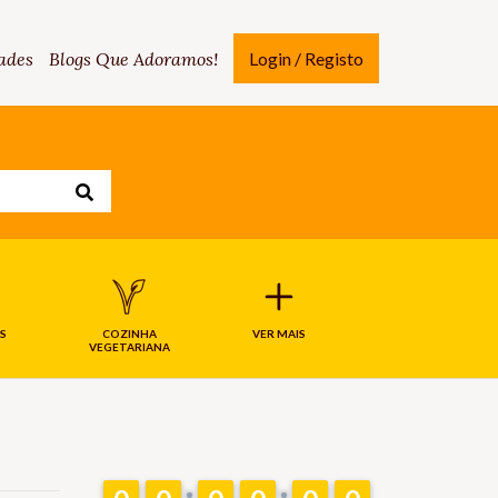
ades
Blogs Que Adoramos!
Login / Registo
S
COZINHA
VER MAIS
VEGETARIANA