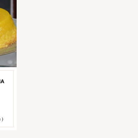
NA
 )