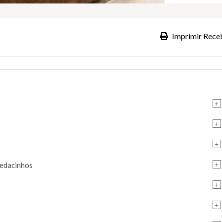
Imprimir Recei
+
+
+
+
pedacinhos
+
+