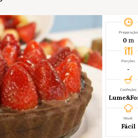
Preparação
m
0
Porções
‐
Confeção:
Lume&Fo
Nível:
Fácil