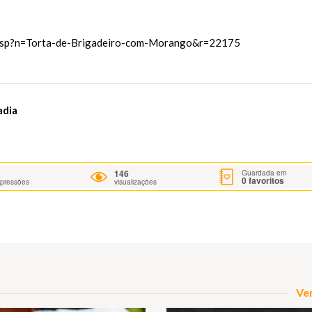
a.asp?n=Torta-de-Brigadeiro-com-Morango&r=22175
adia
146
Guardada em
0
favoritos
mpressões
visualizações
Ver