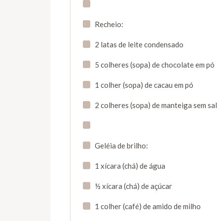
Recheio:
2 latas de leite condensado
5 colheres (sopa) de chocolate em pó
1 colher (sopa) de cacau em pó
2 colheres (sopa) de manteiga sem sal
Geléia de brilho:
1 xícara (chá) de água
½ xícara (chá) de açúcar
1 colher (café) de amido de milho