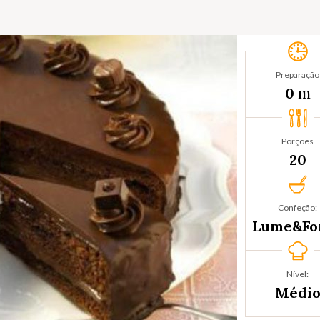
Preparação
m
0
Porções
20
Confeção:
Lume&Fo
Nível:
Médi