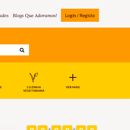
ades
Blogs Que Adoramos!
Login / Registo
S
COZINHA
VER MAIS
VEGETARIANA