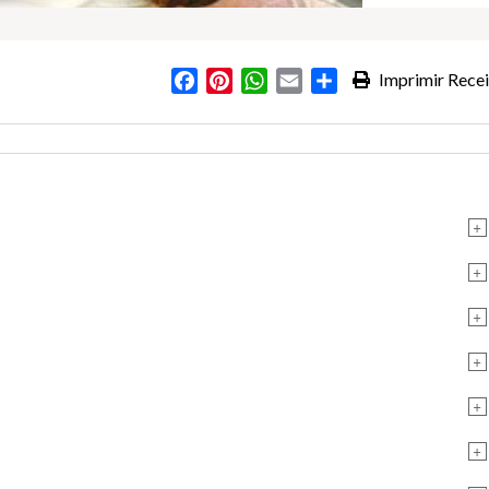
Facebook
Pinterest
WhatsApp
Email
Partilhar
Imprimir Recei
+
+
+
+
+
+