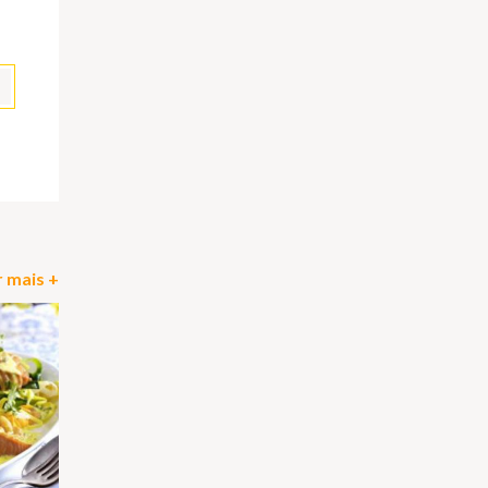
pp
il
Partilhar
 mais +