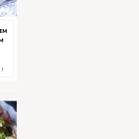
 EM
OM
 )