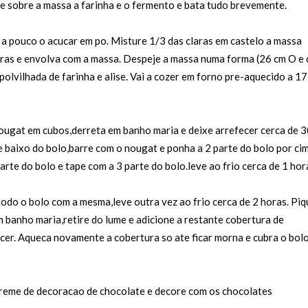
e sobre a massa a farinha e o fermento e bata tudo brevemente.
 a pouco o acucar em po. Misture 1/3 das claras em castelo a massa
laras e envolva com a massa. Despeje a massa numa forma (26 cm O e 
polvilhada de farinha e alise. Vai a cozer em forno pre-aquecido a 1
ougat em cubos,derreta em banho maria e deixe arrefecer cerca de 
e baixo do bolo,barre com o nougat e ponha a 2 parte do bolo por cim
rte do bolo e tape com a 3 parte do bolo.leve ao frio cerca de 1 hor
odo o bolo com a mesma,leve outra vez ao frio cerca de 2 horas. Piq
 banho maria,retire do lume e adicione a restante cobertura de
ecer. Aqueca novamente a cobertura so ate ficar morna e cubra o bol
 creme de decoracao de chocolate e decore com os chocolates