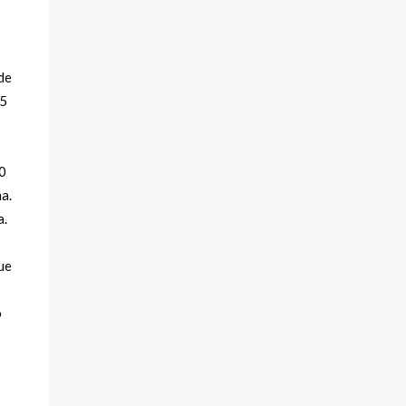
de
75
30
a.
a.
ue
o