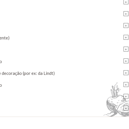
+
+
+
+
ente)
+
+
ro
+
 decoração (por ex: da Lindt)
+
ão
+
+