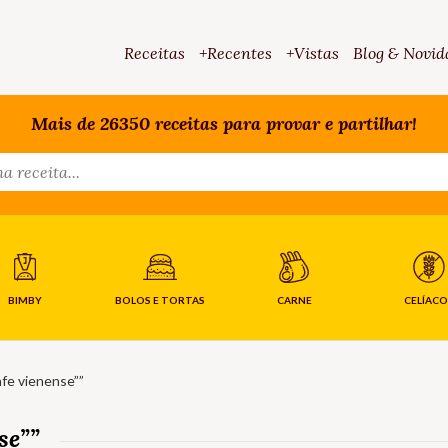
Receitas
+Recentes
+Vistas
Blog & Novid
Mais de 26350 receitas para provar e partilhar!
BIMBY
BOLOS E TORTAS
CARNE
CELÍACO
afe vienense””
se””