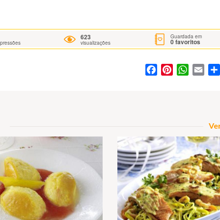
623
Guardada em
0
favoritos
mpressões
visualizações
Facebook
Pinterest
WhatsA
Ema
Ver