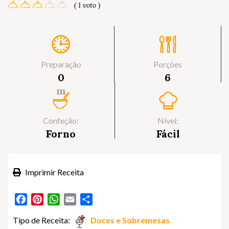
( 1 voto )
Preparação
Porções
0
6
m
Confeção:
Nível:
Forno
Fácil
Imprimir Receita
Facebook
Pinterest
WhatsApp
Email
Partilhar
Tipo de Receita:
Doces e Sobremesas