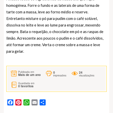
homogénea. Forre o fundo e as laterais de uma forma de
tarte com a massa, leve ao forno médio e reserve.
Entretanto misture o pó para pudim com o café solúvel,
dissolva no leite e leve ao lume para engrossar, mexendo
sempre. Bata o requeijão, o chocolate em pó e as raspas de
limão. Acrescente aos poucos o pudim e o café dissolvidos,
até formar um creme. Verta o creme sobre a massa e leve
para gelar.
0
24
Publicada em
Mais de um ano
impressões
visualizações
Guardada em
0
favoritos
Facebook
Pinterest
WhatsApp
Email
Partilhar