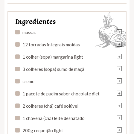
Ingredientes
+
massa:
+
12 torradas integrais moídas
+
1 colher (sopa) margarina light
+
3 colheres (sopa) sumo de maçã
+
creme:
+
1 pacote de pudim sabor chocolate diet
+
2 colheres (chá) café solúvel
+
1 chávena (chá) leite desnatado
+
200g requeijão light