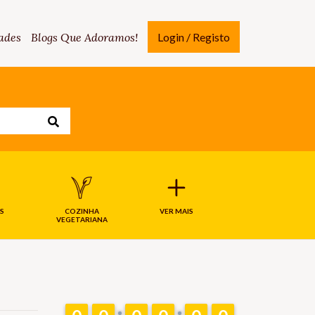
ades
Blogs Que Adoramos!
Login / Registo
S
COZINHA
VER MAIS
VEGETARIANA