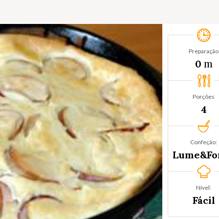
Preparação
m
0
Porções
4
Confeção:
Lume&Fo
Nível:
Fácil