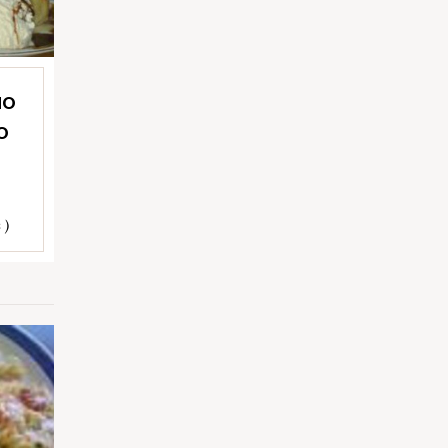
NO
O
 )