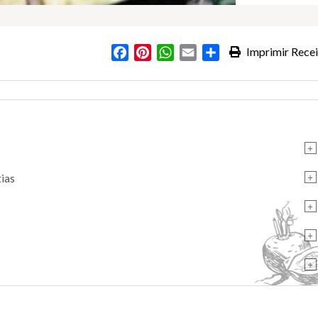
Facebook
Pinterest
WhatsApp
Email
Partilhar
Imprimir Recei
s
+
+
tias
+
+
+