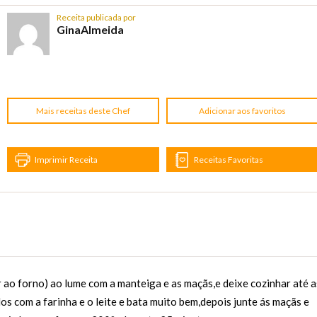
Receita publicada por
GinaAlmeida
Mais receitas deste Chef
Adicionar aos favoritos
Imprimir Receita
Receitas Favoritas
r ao forno) ao lume com a manteiga e as maçãs,e deixe cozinhar até a
s com a farinha e o leite e bata muito bem,depois junte ás maçãs e