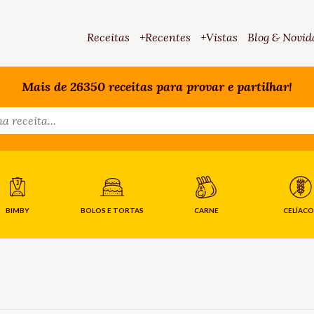
Receitas
+Recentes
+Vistas
Blog & Novid
Mais de 26350 receitas para provar e partilhar!
BIMBY
BOLOS E TORTAS
CARNE
CELÍACO