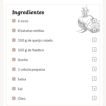
Ingredientes
+
6 ovos
+
8 batatas médias
+
100 g de queijo ralado
+
100 g de fiambre
+
Azeite
+
1 cebola pequena
+
Salsa
+
Sal
+
Óleo