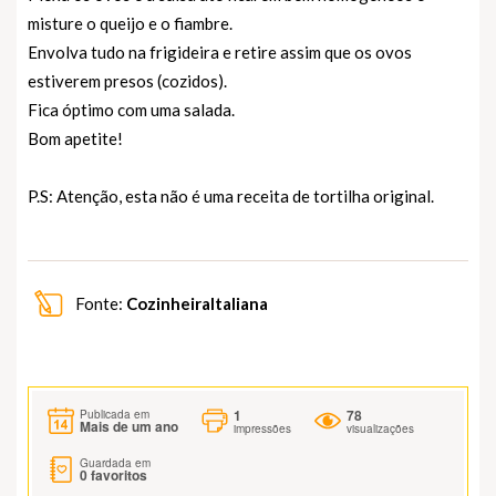
misture o queijo e o fiambre.
Envolva tudo na frigideira e retire assim que os ovos
estiverem presos (cozidos).
Fica óptimo com uma salada.
Bom apetite!
P.S: Atenção, esta não é uma receita de tortilha original.
Fonte:
CozinheiraItaliana
1
78
Publicada em
Mais de um ano
impressões
visualizações
Guardada em
0
favoritos