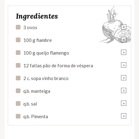
Ingredientes
+
3 ovos
+
100 g fiambre
+
100 g queijo flamengo
+
12 fatias pão de forma de véspera
+
2 c. sopa vinho branco
+
q.b. manteiga
+
q.b. sal
+
q.b. Pimenta