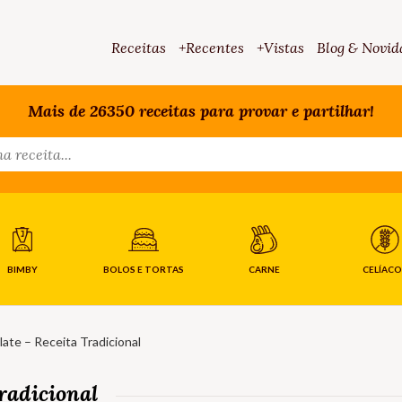
Receitas
+Recentes
+Vistas
Blog & Novid
Mais de 26350 receitas para provar e partilhar!
BIMBY
BOLOS E TORTAS
CARNE
CELÍACO
ate – Receita Tradicional
radicional