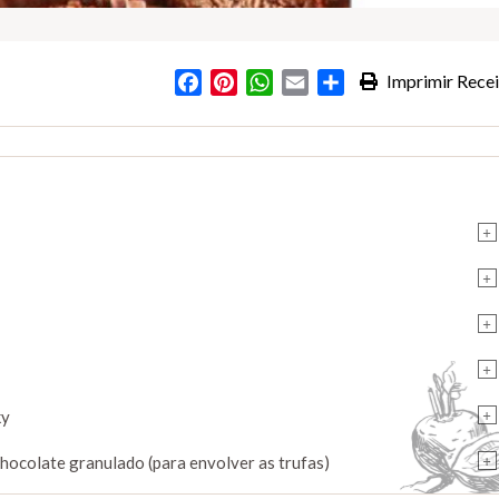
Facebook
Pinterest
WhatsApp
Email
Partilhar
Imprimir Recei
s
+
+
+
+
+
ky
+
hocolate granulado (para envolver as trufas)