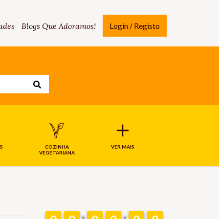
ades
Blogs Que Adoramos!
Login / Registo
S
COZINHA
VER MAIS
VEGETARIANA