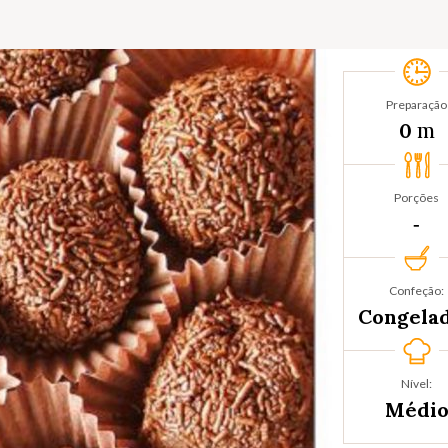
Preparação
m
0
Porções
‐
Confeção:
Congela
Nível:
Médi