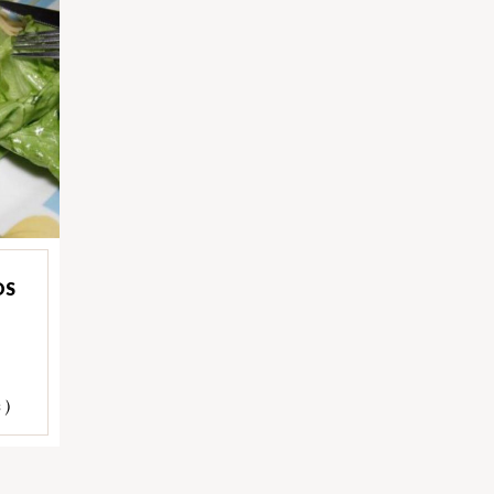
OS
 )