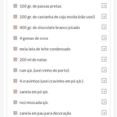
+
100 gr. de passas pretas
+
100 gr. de castanha de caju moída (não usei)
+
400 gr. de chocolate branco picado
+
4 gemas de ovos
+
meia lata de leite condensado
+
200 ml de natas
+
rum q.b. (usei vinho do porto)
+
4 cravinhos (usei cravinho em pó q.b.)
+
canela em pó q.b.
+
noz moscada q.b.
+
canela em pau para decoração