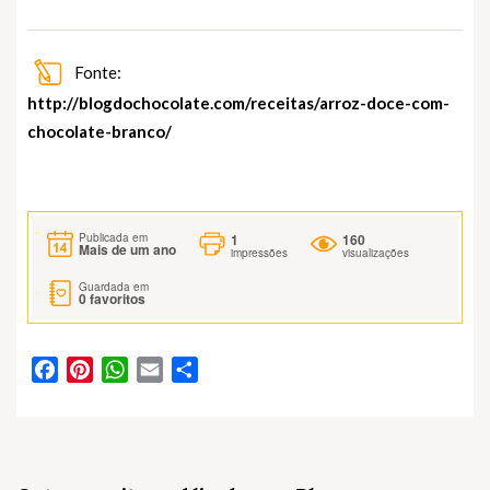
Fonte:
http://blogdochocolate.com/receitas/arroz-doce-com-
chocolate-branco/
1
160
Publicada em
Mais de um ano
impressões
visualizações
Guardada em
0
favoritos
Facebook
Pinterest
WhatsApp
Email
Partilhar