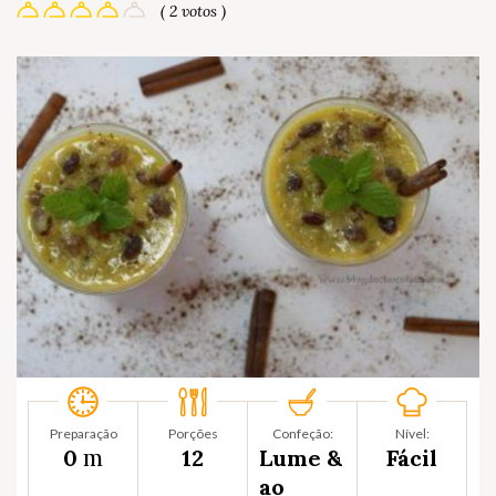
( 2 votos )
Preparação
Porções
Confeção:
Nível:
m
0
12
Lume &
Fácil
ao