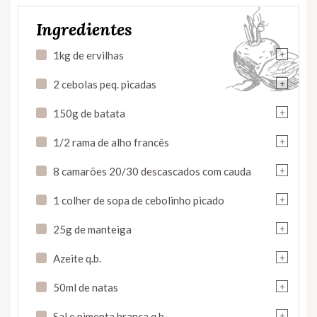
Ingredientes
+
1kg de ervilhas
+
2 cebolas peq. picadas
+
150g de batata
+
1/2 rama de alho francês
+
8 camarões 20/30 descascados com cauda
+
1 colher de sopa de cebolinho picado
+
25g de manteiga
+
Azeite q.b.
+
50ml de natas
+
Sal e pimenta branca q.b.