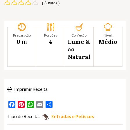
( 3 votos )
Preparação
Porções
Confeção:
Nível:
m
0
4
Lume &
Médio
ao
Natural
Imprimir Receita
Facebook
Pinterest
WhatsApp
Email
Partilhar
Tipo de Receita:
Entradas e Petiscos