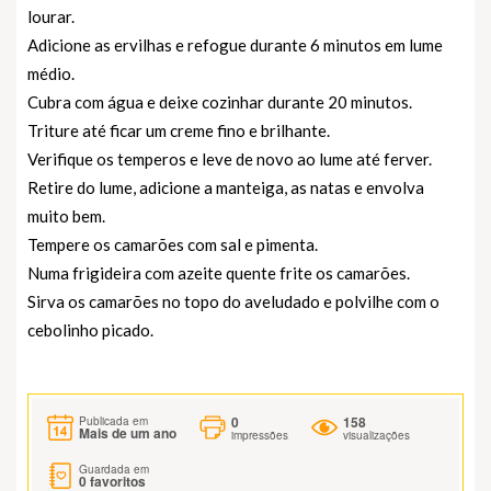
lourar.
Adicione as ervilhas e refogue durante 6 minutos em lume
médio.
Cubra com água e deixe cozinhar durante 20 minutos.
Triture até ficar um creme fino e brilhante.
Verifique os temperos e leve de novo ao lume até ferver.
Retire do lume, adicione a manteiga, as natas e envolva
muito bem.
Tempere os camarões com sal e pimenta.
Numa frigideira com azeite quente frite os camarões.
Sirva os camarões no topo do aveludado e polvilhe com o
cebolinho picado.
0
158
Publicada em
Mais de um ano
impressões
visualizações
Guardada em
0
favoritos