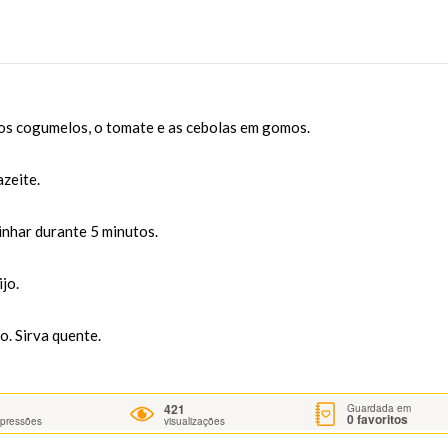
 os cogumelos, o tomate e as cebolas em gomos.
azeite.
zinhar durante 5 minutos.
jo.
o. Sirva quente.
421
Guardada em
0
favoritos
mpressões
visualizações