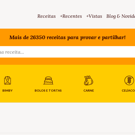
Receitas
+Recentes
+Vistas
Blog & Novid
Mais de 26350 receitas para provar e partilhar!
BIMBY
BOLOS E TORTAS
CARNE
CELÍACO