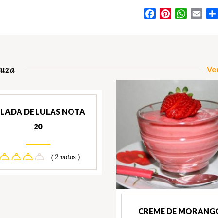
Facebook
Pinterest
WhatsA
Ema
ouza
Ver
LADA DE LULAS NOTA
20
( 2 votos )
CREME DE MORANG