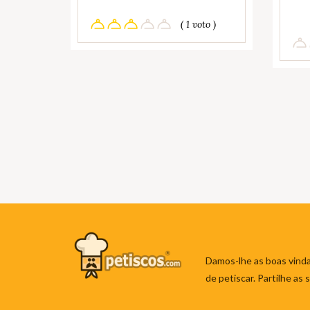
( 1 voto )
Damos-lhe as boas vinda
de petiscar. Partilhe as