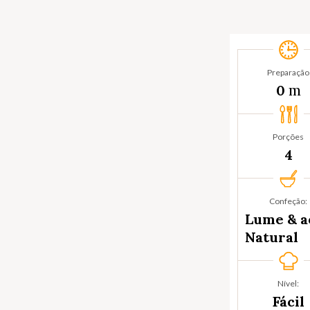
Preparação
m
0
Porções
4
Confeção:
Lume & a
Natural
Nível:
Fácil