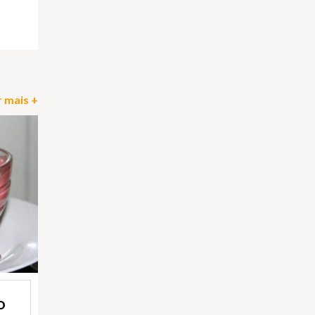
pp
il
Partilhar
 mais +
O