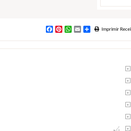
Facebook
Pinterest
WhatsApp
Email
Partilhar
Imprimir Recei
+
+
+
+
+
+