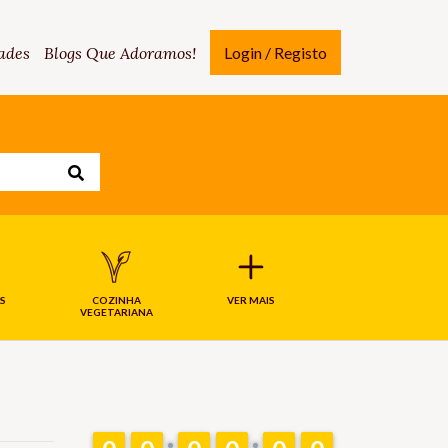
ades
Blogs Que Adoramos!
Login / Registo
S
COZINHA
VER MAIS
VEGETARIANA