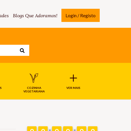
ades
Blogs Que Adoramos!
Login / Registo
S
COZINHA
VER MAIS
VEGETARIANA