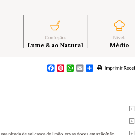
Confeção:
Nível:
Lume & ao Natural
Médio
Facebook
Pinterest
WhatsApp
Email
Partilhar
Imprimir Recei
s
+
+
+
uma pitada de sal,casca de limão, ervas doces em grão(não