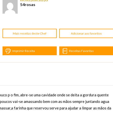
Receita publicada por
54rosas
Mais receitas deste Chef
Adicionar aos favoritos
Imprimir Receita
Receitas Favoritas
ouco p o fim, abre-se uma cavidade onde se deita a gordura quente
s poucos vai-se amassando bem com as mãos sempre juntando agua
massar,a farinha que reservou serve para ajudar a limpar as mãos da