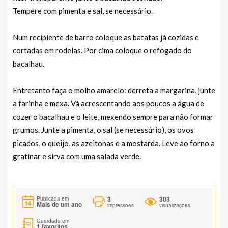
Tempere com pimenta e sal, se necessário.
Num recipiente de barro coloque as batatas já cozidas e
cortadas em rodelas. Por cima coloque o refogado do
bacalhau.
Entretanto faça o molho amarelo: derreta a margarina, junte
a farinha e mexa. Vá acrescentando aos poucos a água de
cozer o bacalhau e o leite, mexendo sempre para não formar
grumos. Junte a pimenta, o sal (se necessário), os ovos
picados, o queijo, as azeitonas e a mostarda. Leve ao forno a
gratinar e sirva com uma salada verde.
3
303
Publicada em
Mais de um ano
impressões
visualizações
Guardada em
1
favoritos