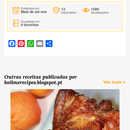
12
1589
Publicada em
Mais de um ano
impressões
visualizações
Guardada em
0
favoritos
Facebook
Pinterest
WhatsApp
Email
Partilhar
Outras receitas publicadas por
boilmerecipes.blogspot.pt
Ver mais +