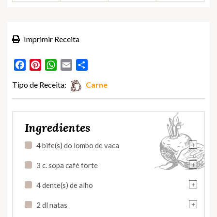
Imprimir Receita
Facebook
Pinterest
WhatsApp
Email
Partilhar
Tipo de Receita:
Carne
Ingredientes
+
4 bife(s) do lombo de vaca
+
3 c. sopa café forte
+
4 dente(s) de alho
+
2 dl natas