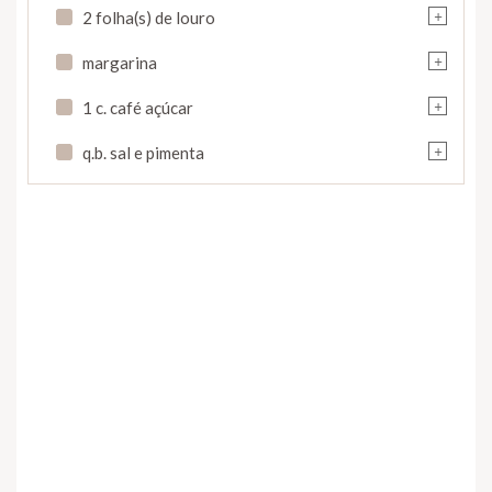
+
2 folha(s) de louro
+
margarina
+
1 c. café açúcar
+
q.b. sal e pimenta