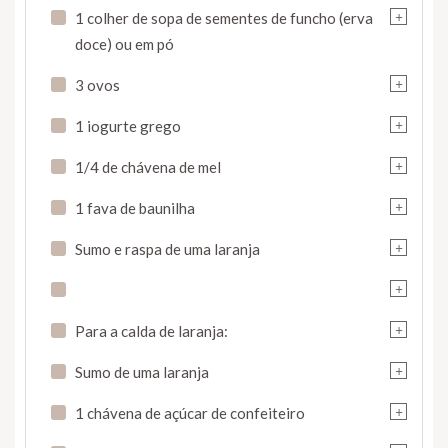
+
1 colher de sopa de sementes de funcho (erva
doce) ou em pó
+
3 ovos
+
1 iogurte grego
+
1/4 de chávena de mel
+
1 fava de baunilha
+
Sumo e raspa de uma laranja
+
+
Para a calda de laranja:
+
Sumo de uma laranja
+
1 chávena de açúcar de confeiteiro