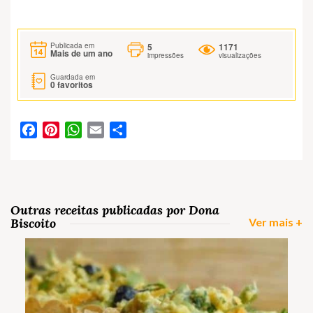
5
1171
Publicada em
Mais de um ano
impressões
visualizações
Guardada em
0
favoritos
Facebook
Pinterest
WhatsApp
Email
Partilhar
Outras receitas publicadas por Dona
Biscoito
Ver mais +