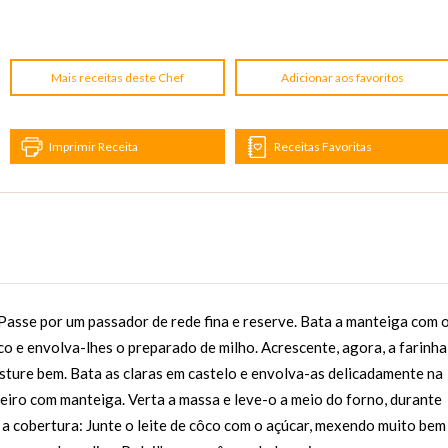
Mais receitas deste Chef
Adicionar aos favoritos
Imprimir Receita
Receitas Favoritas
r, Passe por um passador de rede fina e reserve. Bata a manteiga com 
co e envolva-lhes o preparado de milho. Acrescente, agora, a farinha
isture bem. Bata as claras em castelo e envolva-as delicadamente na
leiro com manteiga. Verta a massa e leve-o a meio do forno, durante
 a cobertura: Junte o leite de côco com o açúcar, mexendo muito bem