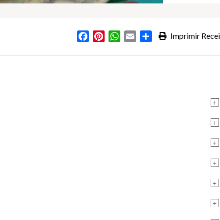
Facebook
Pinterest
WhatsApp
Email
Partilhar
Imprimir Recei
+
+
+
+
+
+