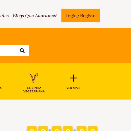
ades
Blogs Que Adoramos!
Login / Registo
S
COZINHA
VER MAIS
VEGETARIANA