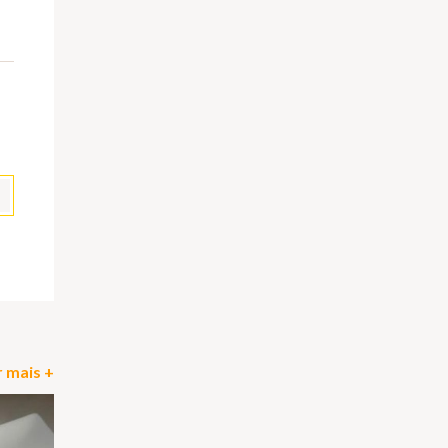
pp
il
Partilhar
 mais +