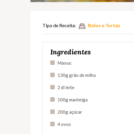
Tipo de Receita:
Bolos e Tortas
Ingredientes
Massa:
130g grão de milho
2 dl leite
100g manteiga
200g açúcar
4 ovos