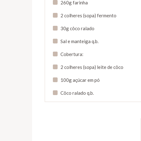
260g farinha
2 colheres (sopa) fermento
30g côco ralado
Sal e manteiga q.b.
Cobertura:
2 colheres (sopa) leite de côco
100g açúcar em pó
Côco ralado q.b.