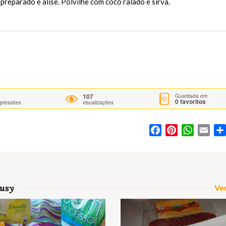
reparado e alise. Polvilhe com côco ralado e sirva.
107
Guardada em
0
favoritos
mpressões
visualizações
Facebook
Pinterest
WhatsA
Ema
susy
Ver