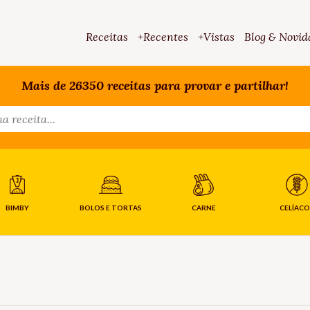
Receitas
+Recentes
+Vistas
Blog & Novid
Mais de 26350 receitas para provar e partilhar!
BIMBY
BOLOS E TORTAS
CARNE
CELÍACO