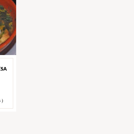
ÊSA
 )