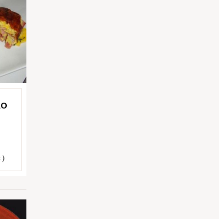
ÃO
 )