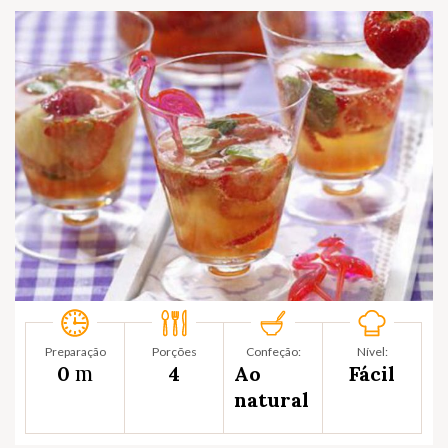
Preparação
Porções
Confeção:
Nível:
m
0
4
Ao
Fácil
natural