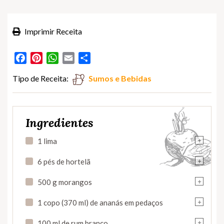
Imprimir Receita
Facebook
Pinterest
WhatsApp
Email
Partilhar
Tipo de Receita:
Sumos e Bebidas
Ingredientes
+
1 lima
+
6 pés de hortelã
+
500 g morangos
+
1 copo (370 ml) de ananás em pedaços
+
100 ml de rum branco