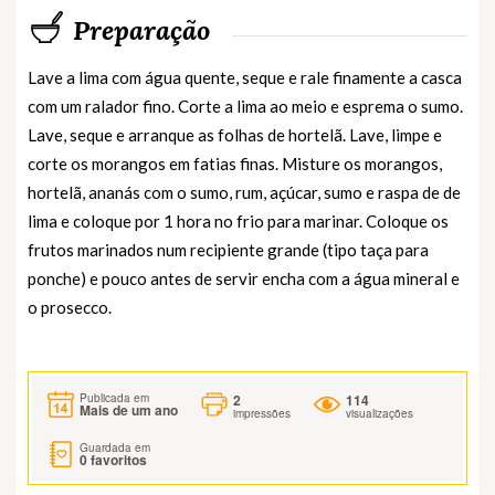
Preparação
Lave a lima com água quente, seque e rale finamente a casca
com um ralador fino. Corte a lima ao meio e esprema o sumo.
Lave, seque e arranque as folhas de hortelã. Lave, limpe e
corte os morangos em fatias finas. Misture os morangos,
hortelã, ananás com o sumo, rum, açúcar, sumo e raspa de de
lima e coloque por 1 hora no frio para marinar. Coloque os
frutos marinados num recipiente grande (tipo taça para
ponche) e pouco antes de servir encha com a água mineral e
o prosecco.
2
114
Publicada em
Mais de um ano
impressões
visualizações
Guardada em
0
favoritos