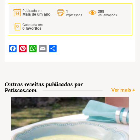
1
399
Publicada em
Mais de um ano
impressões
visualizações
Guardada em
0
favoritos
Facebook
Pinterest
WhatsApp
Email
Partilhar
Outras receitas publicadas por
Petiscos.com
Ver mais +