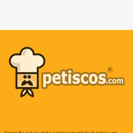
Damos-lhe as boas vindas à maior comunidade de gulosos em