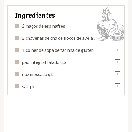
Ingredientes
+
2 maços de espinafres
+
2 chávenas de chá de flocos de aveia
+
1 colher de sopa de farinha de glúten
+
pão integral ralado q.b
+
noz moscada q.b
+
sal q.b