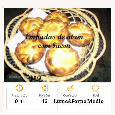
Preparação
Porções
Confeção:
Nível:
m
0
16
Lume&Forno
Médio