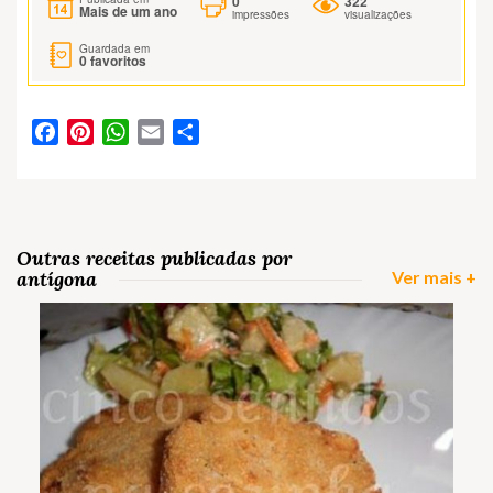
0
322
Mais de um ano
impressões
visualizações
Guardada em
0
favoritos
Facebook
Pinterest
WhatsApp
Email
Partilhar
Outras receitas publicadas por
antígona
Ver mais +