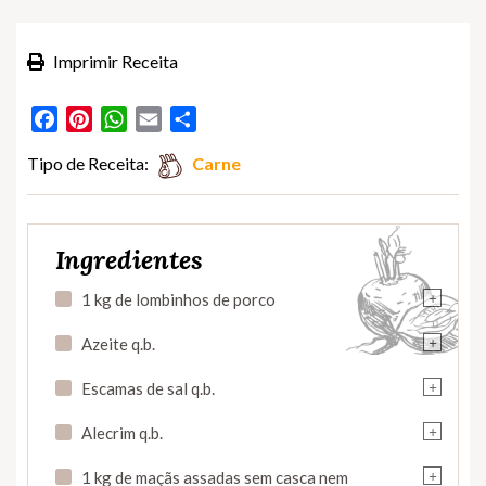
Imprimir Receita
Facebook
Pinterest
WhatsApp
Email
Partilhar
Tipo de Receita:
Carne
Ingredientes
+
1 kg de lombinhos de porco
+
Azeite q.b.
+
Escamas de sal q.b.
+
Alecrim q.b.
+
1 kg de maçãs assadas sem casca nem