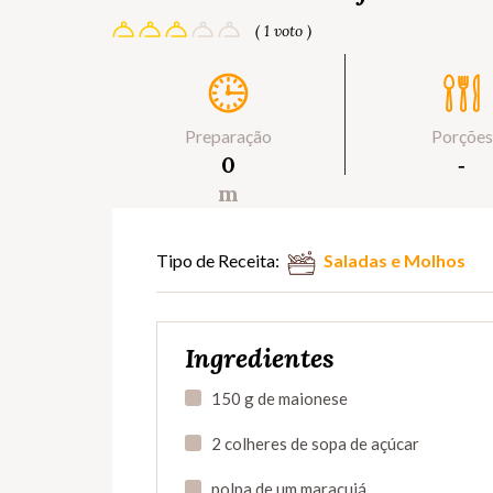
( 1 voto )
Preparação
Porções
0
‐
m
Tipo de Receita:
Saladas e Molhos
Ingredientes
150 g de maionese
2 colheres de sopa de açúcar
polpa de um maracujá