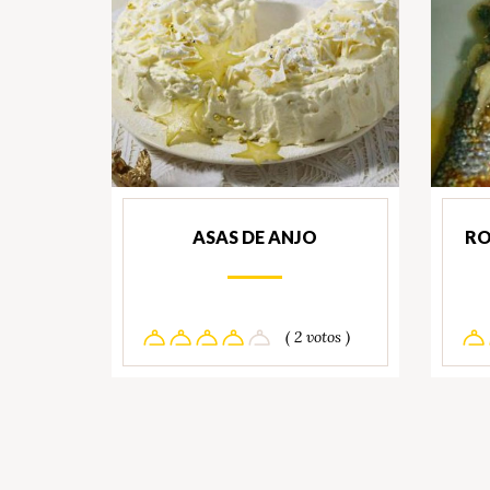
ASAS DE ANJO
RO
( 2 votos )