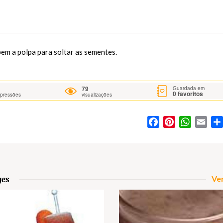
em a polpa para soltar as sementes.
79
Guardada em
0
favoritos
mpressões
visualizações
Facebook
Pinterest
WhatsA
Ema
ges
Ver