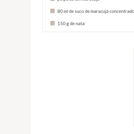
80 ml de suco de maracujá concentrad
150 g de nata