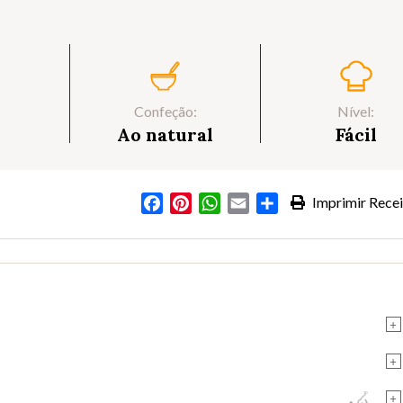
Confeção:
Nível:
Ao natural
Fácil
Facebook
Pinterest
WhatsApp
Email
Partilhar
Imprimir Recei
+
+
+