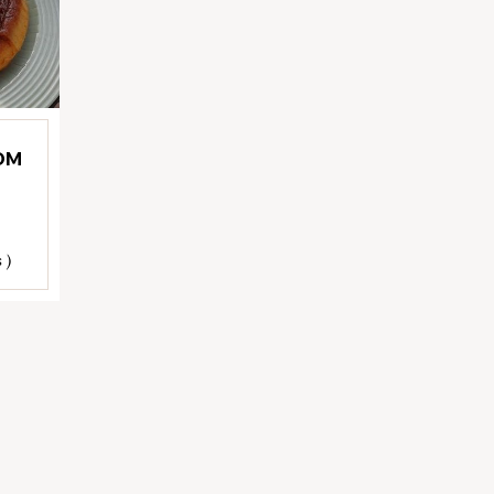
OM
 )