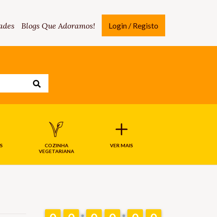
ades
Blogs Que Adoramos!
Login / Registo
S
COZINHA
VER MAIS
VEGETARIANA