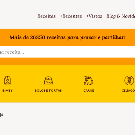
Receitas
+Recentes
+Vistas
Blog & Novid
Mais de 26350 receitas para provar e partilhar!
BIMBY
BOLOS E TORTAS
CARNE
CELÍACO
já