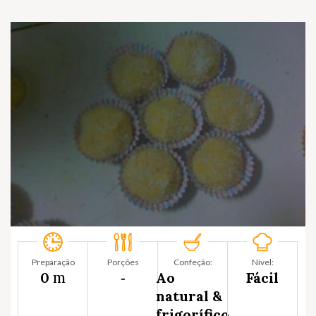
Preparação
Porções
Confeção:
Nível:
m
0
‐
Ao
Fácil
natural &
frigorífico