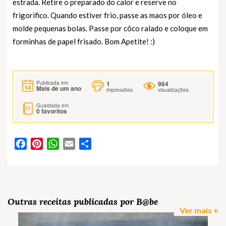
estrada. Retire o preparado do calor e reserve no
frigorifico. Quando estiver frio, passe as maos por óleo e
molde pequenas bolas. Passe por côco ralado e coloque em
forminhas de papel frisado. Bom Apetite! :)
1
964
Publicada em
Mais de um ano
impressões
visualizações
Guardada em
0
favoritos
Facebook
Pinterest
WhatsApp
Email
Partilhar
Outras receitas publicadas por B@be
Ver mais +