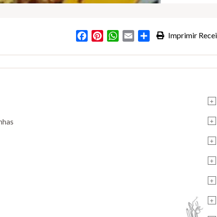
Facebook
Pinterest
WhatsApp
Email
Partilhar
Imprimir Recei
+
+
inhas
+
+
+
+