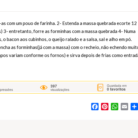
e-as com um pouo de farinha. 2- Estenda a massa quebrada ecorte 12
s) 3- entretanto, forre as forminhas com a massa quebrada 4- Numa
o bacon aos cubinhos, o queijo ralado e a salsa, sal e alho em pó.
 encha as forminhas(já com a massa) com o recheio, não echendo muit
mpos variam conforme os fornos) e sirva depois de frias como entrad
397
Guardada em
0
favoritos
mpressões
visualizações
Facebook
Pinterest
WhatsA
Ema