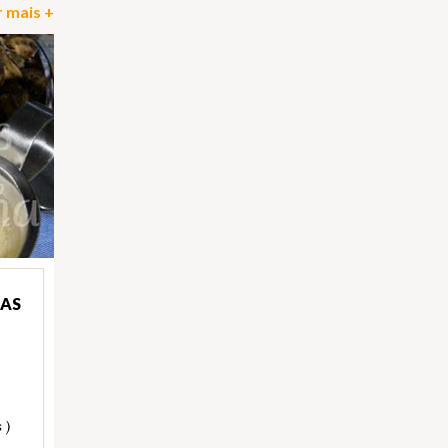
 mais +
DAS
 )