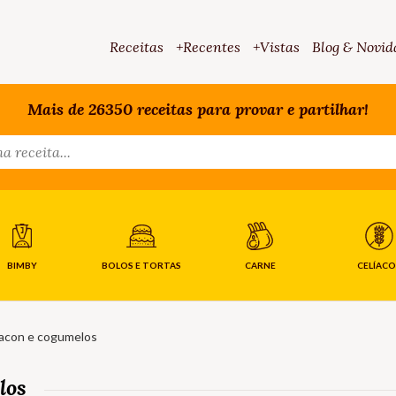
Receitas
+Recentes
+Vistas
Blog & Novid
Mais de 26350 receitas para provar e partilhar!
BIMBY
BOLOS E TORTAS
CARNE
CELÍACO
bacon e cogumelos
los