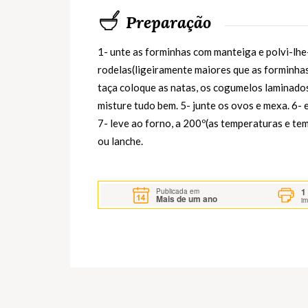
Preparação
1- unte as forminhas com manteiga e polvi-lh
rodelas(ligeiramente maiores que as forminha
taça coloque as natas, os cogumelos laminados, 
misture tudo bem. 5- junte os ovos e mexa. 6-
7- leve ao forno, a 200º(as temperaturas e te
ou lanche.
1
Publicada em
Mais de um ano
i