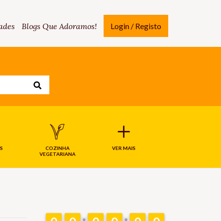
ades
Blogs Que Adoramos!
Login / Registo
S
COZINHA
VER MAIS
VEGETARIANA