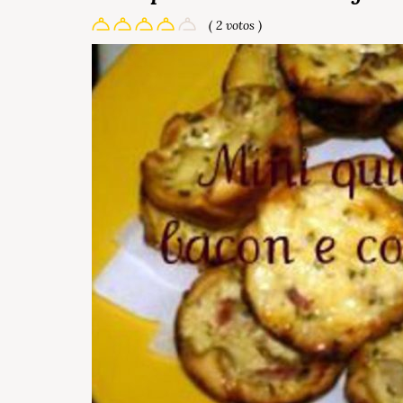
( 2 votos )