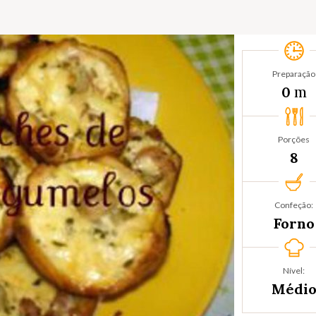
Preparação
m
0
Porções
8
Confeção:
Forno
Nível:
Médi