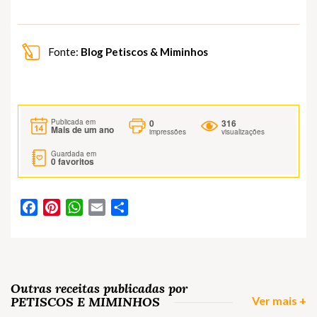
Fonte:
Blog Petiscos & Miminhos
0
316
Publicada em
Mais de um ano
impressões
visualizações
Guardada em
0
favoritos
Facebook
Pinterest
WhatsApp
Email
Partilhar
Outras receitas publicadas por
PETISCOS E MIMINHOS
Ver mais +