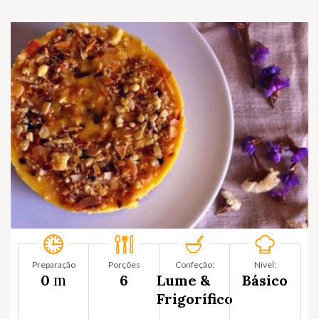
Preparação
Porções
Confeção:
Nível:
m
0
6
Lume &
Básico
Frigorífico