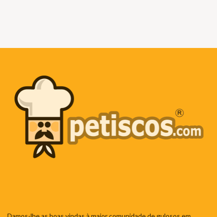
Damos-lhe as boas vindas à maior comunidade de gulosos em