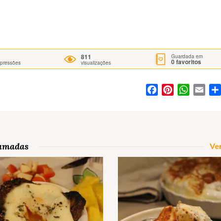
811
Guardada em
0
favoritos
mpressões
visualizações
Facebook
Pinterest
WhatsA
Ema
Camadas
Ver