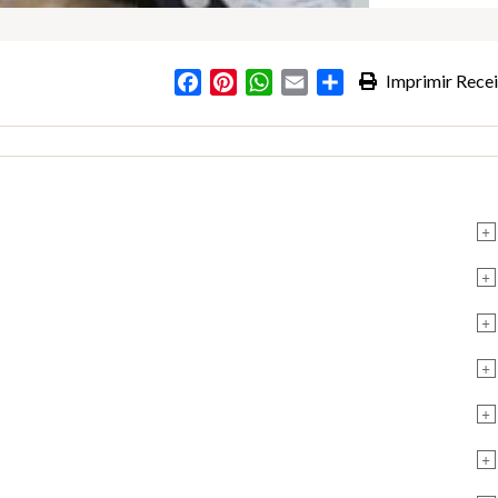
Facebook
Pinterest
WhatsApp
Email
Partilhar
Imprimir Recei
+
+
+
+
+
+