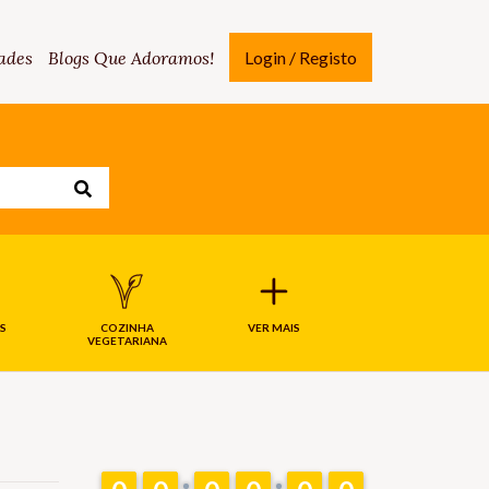
ades
Blogs Que Adoramos!
Login / Registo
S
COZINHA
VER MAIS
VEGETARIANA