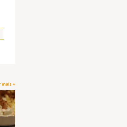
pp
il
Partilhar
 mais +