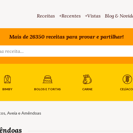
Receitas
+Recentes
+Vistas
Blog & Novid
Mais de 26350 receitas para provar e partilhar!
BIMBY
BOLOS E TORTAS
CARNE
CELÍACO
cos, Aveia e Amêndoas
mêndoas