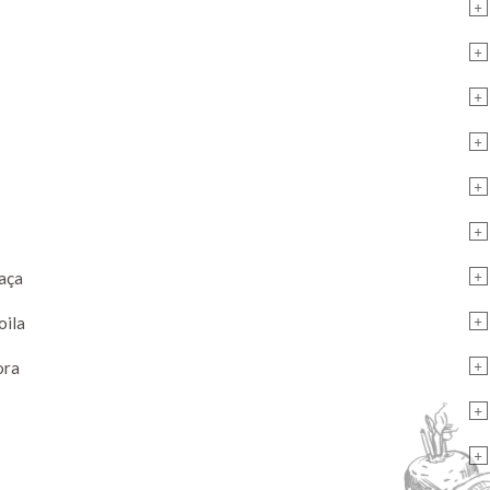
+
+
+
+
+
+
+
haça
+
oila
+
ora
+
+