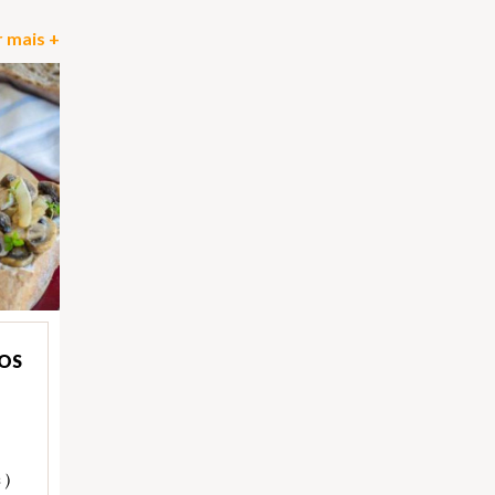
 mais +
OS
 )