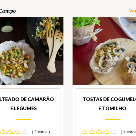
o Campo
Ver
LTEADO DE CAMARÃO
TOSTAS DE COGUMEL
E LEGUMES
E TOMILHO
( 2 votos )
( 4 votos