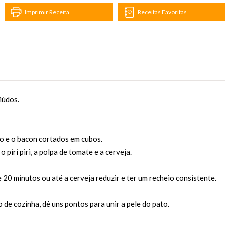
Imprimir Receita
Receitas Favoritas
iúdos.
ço e o bacon cortados em cubos.
piri piri, a polpa de tomate e a cerveja.
e 20 minutos ou até a cerveja reduzir e ter um recheio consistente.
 de cozinha, dê uns pontos para unir a pele do pato.