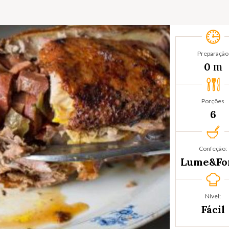
Preparação
m
0
Porções
6
Confeção:
Lume&Fo
Nível:
Fácil