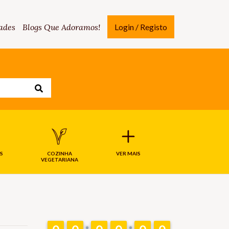
ades
Blogs Que Adoramos!
Login / Registo
S
COZINHA
VER MAIS
VEGETARIANA