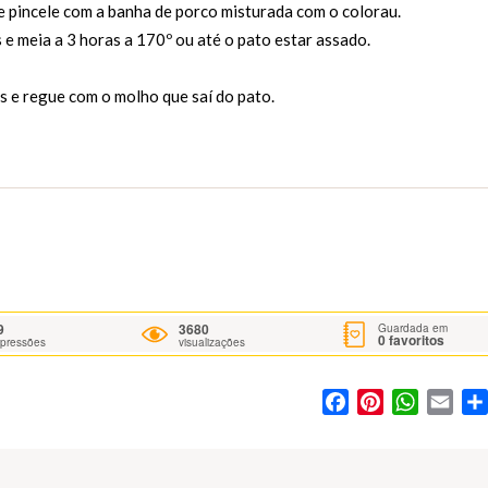
e pincele com a banha de porco misturada com o colorau.
s e meia a 3 horas a 170º ou até o pato estar assado.
s e regue com o molho que saí do pato.
9
3680
Guardada em
0
favoritos
mpressões
visualizações
Facebook
Pinterest
WhatsA
Ema