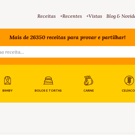
Receitas
+Recentes
+Vistas
Blog & Novid
Mais de 26350 receitas para provar e partilhar!
BIMBY
BOLOS E TORTAS
CARNE
CELÍACO