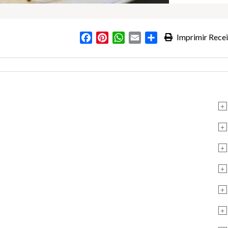
Facebook
Pinterest
WhatsApp
Email
Partilhar
Imprimir Recei
+
+
+
+
+
+