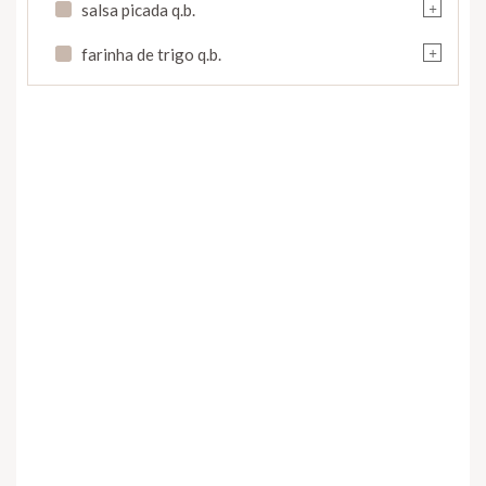
+
salsa picada q.b.
+
farinha de trigo q.b.