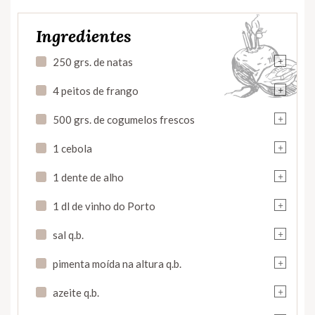
Ingredientes
+
250 grs. de natas
+
4 peitos de frango
+
500 grs. de cogumelos frescos
+
1 cebola
+
1 dente de alho
+
1 dl de vinho do Porto
+
sal q.b.
+
pimenta moída na altura q.b.
+
azeite q.b.