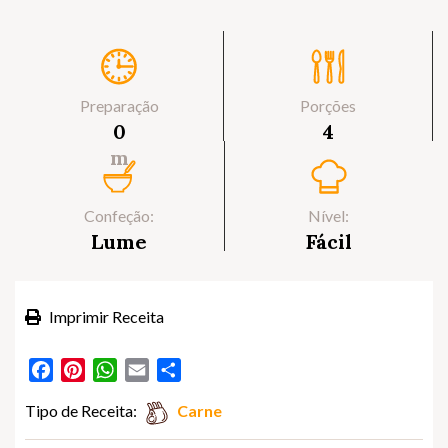
Preparação
Porções
0
4
m
Confeção:
Nível:
Lume
Fácil
Imprimir Receita
Facebook
Pinterest
WhatsApp
Email
Partilhar
Tipo de Receita:
Carne