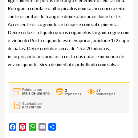
ligeiramente os peitos de frango e envolva-os em farinha.
Refogue a cebola e o alho picados num tacho com o azeite.
Junte os peitos de frango e deixe alourar em lume forte.
Acrescente os cogumelos e tempere com sal e pimenta.
Deixe reduzir o líquido que os cogumelos largam, regue com
o vinho do Porto e quando este evaporar, adicione 1/2 copo
de natas. Deixe cozinhar cerca de 15 a 20 minutos,
incorporando aos poucos o resto das natas e mexendo de
vez em quando. Sirva de imediato polvilhado com salsa.
2
57
Publicada em
Mais de um ano
impressões
visualizações
Guardada em
0
favoritos
Facebook
Pinterest
WhatsApp
Email
Partilhar