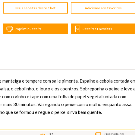
Mais receitas deste Chef
Adicionar aos favoritos
Imprimir Receita
Receitas Favoritas
de manteiga e tempere com sal e pimenta. Espalhe a cebola cortada e
salsa, o cebolinho, o louro e os coentros. Sobreponha o peixe e leve 
e com o vinho e tape com uma folha de papel vegetal untada com
r mais 30 minutos. Vá regando o peixe com o molho enquanto assa.
ho que se formou e regue o peixe, sirva bem quente.
82
Guardada em