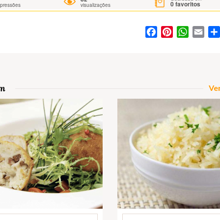
0
favoritos
mpressões
visualizações
Facebook
Pinterest
WhatsA
Ema
om
Ver