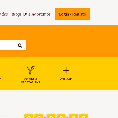
ades
Blogs Que Adoramos!
Login / Registo
S
COZINHA
VER MAIS
VEGETARIANA