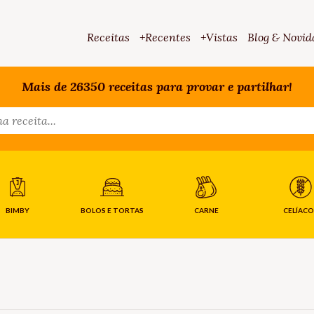
Receitas
+Recentes
+Vistas
Blog & Novid
Mais de 26350 receitas para provar e partilhar!
BIMBY
BOLOS E TORTAS
CARNE
CELÍACO