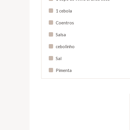
1 cebola
Coentros
Salsa
cebolinho
Sal
Pimenta