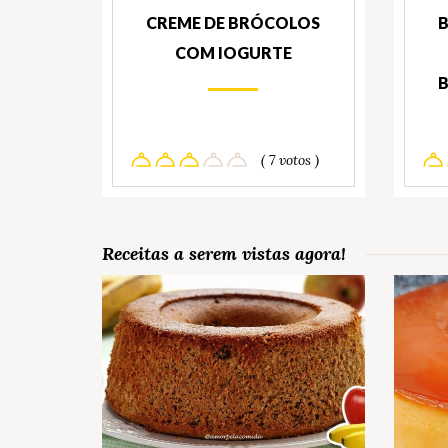
CREME DE BRÓCOLOS
B
COM IOGURTE
B
( 7 votos )
Receitas a serem vistas agora!