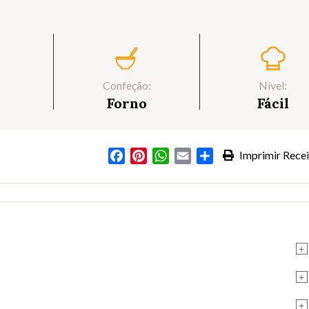
Confeção:
Nível:
Forno
Fácil
Facebook
Pinterest
WhatsApp
Email
Partilhar
Imprimir Recei
+
+
+