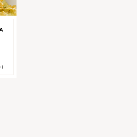
TA
 )