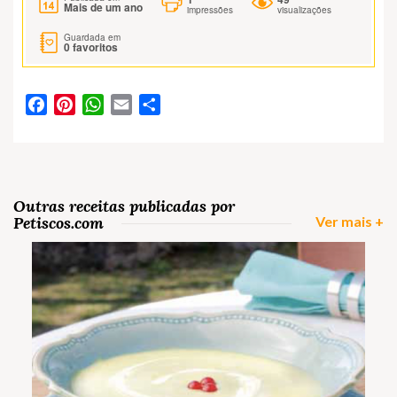
Mais de um ano
impressões
visualizações
Guardada em
0
favoritos
Facebook
Pinterest
WhatsApp
Email
Partilhar
Outras receitas publicadas por
Petiscos.com
Ver mais +