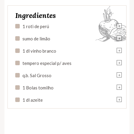
Ingredientes
+
1 roti de perú
+
sumo de limão
+
1 dl vinho branco
+
tempero especial p/ aves
+
q.b. Sal Grosso
+
1 Bolas tomilho
+
1 dl azeite