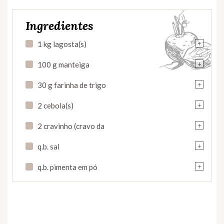
Ingredientes
+
1 kg lagosta(s)
+
100 g manteiga
+
30 g farinha de trigo
+
2 cebola(s)
+
2 cravinho (cravo da
+
q.b. sal
+
q.b. pimenta em pó