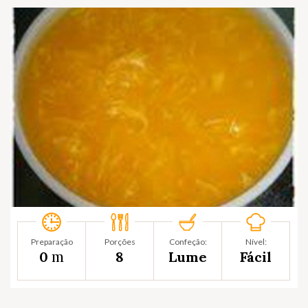
Preparação
Porções
Confeção:
Nível:
m
0
8
Lume
Fácil