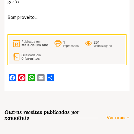
garfo.
Bom proveito...
1
251
Publicada em
Mais de um ano
impressões
visualizações
Guardada em
0
favoritos
Facebook
Pinterest
WhatsApp
Email
Partilhar
Outras receitas publicadas por
xanadinis
Ver mais +