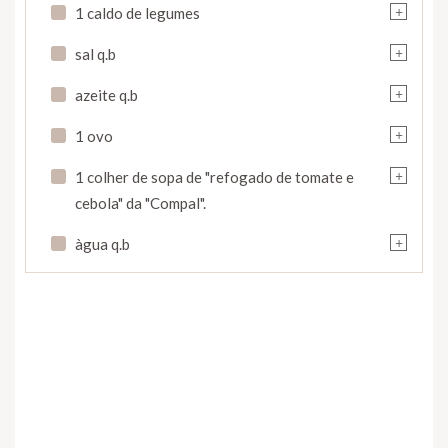
+
1 caldo de legumes
+
sal q.b
+
azeite q.b
+
1 ovo
+
1 colher de sopa de "refogado de tomate e
cebola" da "Compal".
+
àgua q.b