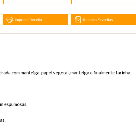
Imprimir Receita
Receitas Favoritas
rada com manteiga, papel vegetal, manteiga e finalmente farinha.
em espumosas.
as.