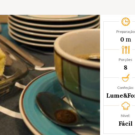
Preparação
m
0
Porções
8
Confeção:
Lume&Fo
Nível:
Fácil