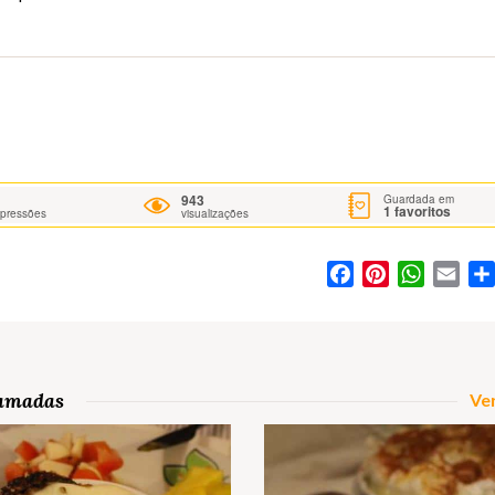
943
Guardada em
1
favoritos
mpressões
visualizações
Facebook
Pinterest
WhatsA
Ema
Camadas
Ver