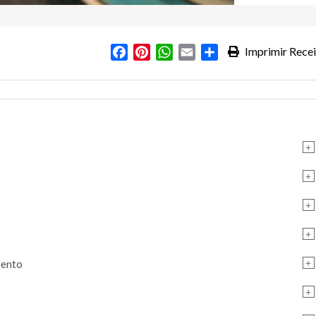
Facebook
Pinterest
WhatsApp
Email
Partilhar
Imprimir Recei
+
+
+
+
+
mento
+