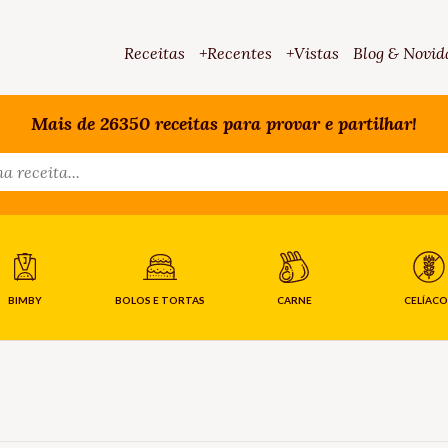
Receitas
+Recentes
+Vistas
Blog & Novid
Mais de 26350 receitas para provar e partilhar!
BIMBY
BOLOS E TORTAS
CARNE
CELÍACO