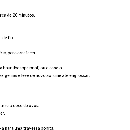
erca de 20 minutos.
:
 de fio.
ria, para arrefecer.
 baunilha (opcional) ou a canela.
 as gemas e leve de novo ao lume até engrossar.
arre o doce de ovos.
er.
a-a para uma travessa bonita.