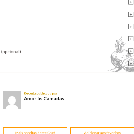
+
+
+
+
+
 (opcional)
+
Receita publicada por
Amor às Camadas
Mais receitas deste Chef
Adicionar aos favoritos