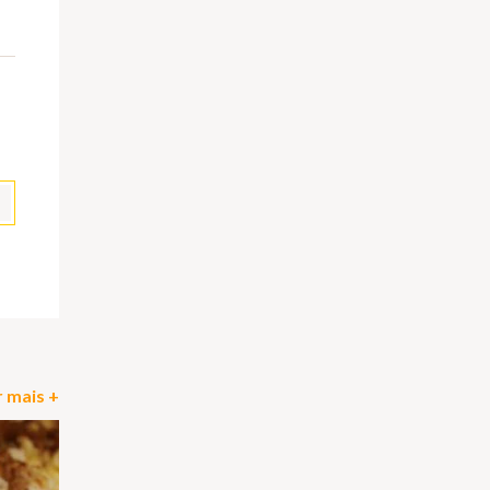
pp
il
Partilhar
 mais +