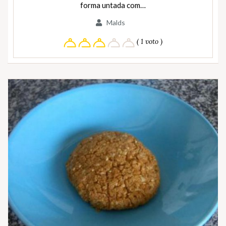
forma untada com…
Malds
( 1 voto )