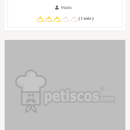
Malds
( 1 voto )