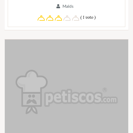
Malds
( 1 voto )