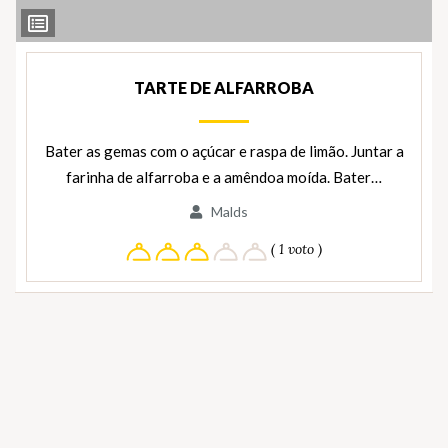
Ver
Ingredientes
TARTE DE ALFARROBA
Bater as gemas com o açúcar e raspa de limão. Juntar a
farinha de alfarroba e a amêndoa moída. Bater…
Malds
( 1 voto )