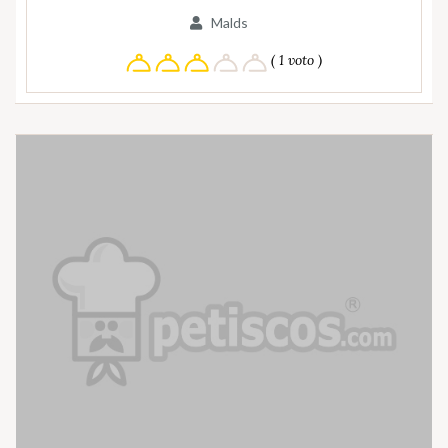
Malds
( 1 voto )