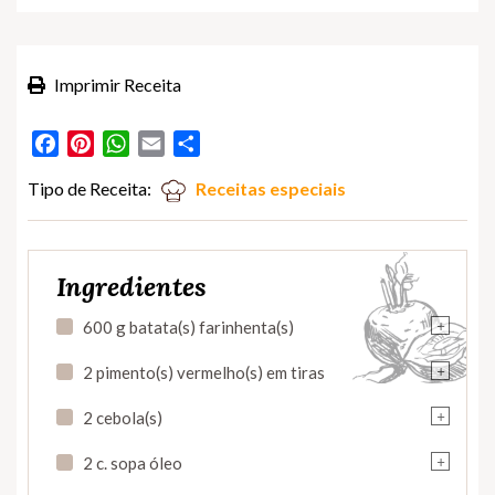
Imprimir Receita
Facebook
Pinterest
WhatsApp
Email
Partilhar
Tipo de Receita:
Receitas especiais
Ingredientes
+
600 g batata(s) farinhenta(s)
+
2 pimento(s) vermelho(s) em tiras
+
2 cebola(s)
+
2 c. sopa óleo