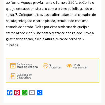
ao forno. Aqueça previamente o forno a 220ºc. 6. Corte o
queijo em cubos, misture-o com o creme de leite azedo e a
salsa. 7. Coloque na travessa, alternadamente, camadas de
batata, refogado e carne picada, terminando com uma
camada de batata. Deite por cima a mistura de queijo e
creme azedo e polvilhe com o restante pão ralado. Leve a
gratinar no forno, a meia altura, durante cerca de 25
minutos.
0
1406
Publicada em
Mais de um ano
impressões
visualizações
Guardada em
0
favoritos
Facebook
Pinterest
WhatsApp
Email
Partilhar