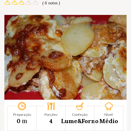
( 6 votos )
Preparação
Porções
Confeção:
Nível:
m
0
4
Lume&Forno
Médio