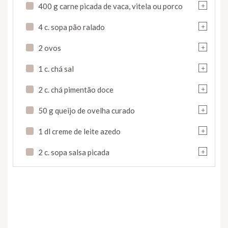
+
400 g carne picada de vaca, vitela ou porco
+
4 c. sopa pão ralado
+
2 ovos
+
1 c. chá sal
+
2 c. chá pimentão doce
+
50 g queijo de ovelha curado
+
1 dl creme de leite azedo
+
2 c. sopa salsa picada