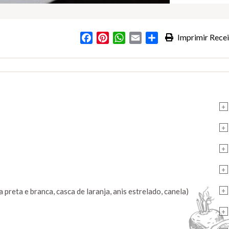
Facebook
Pinterest
WhatsApp
Email
Partilhar
Imprimir Recei
+
+
+
+
+
preta e branca, casca de laranja, anis estrelado, canela)
+