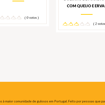
COM QUEIJO E ERVA
( 0 votos )
( 2 votos
s à maior comunidade de gulosos em Portugal. Feito por pessoas que par