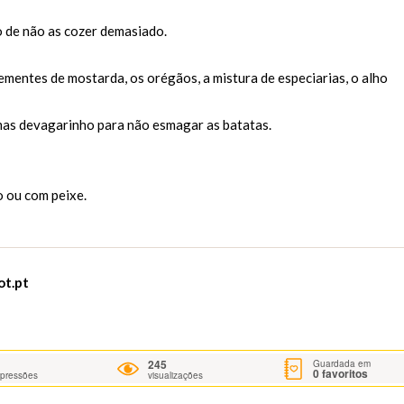
o de não as cozer demasiado.
ementes de mostarda, os orégãos, a mistura de especiarias, o alho
as devagarinho para não esmagar as batatas.
 ou com peixe.
ot.pt
245
Guardada em
0
favoritos
mpressões
visualizações