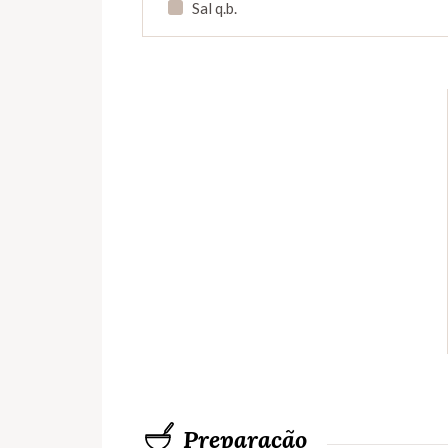
Sal q.b.
Preparação