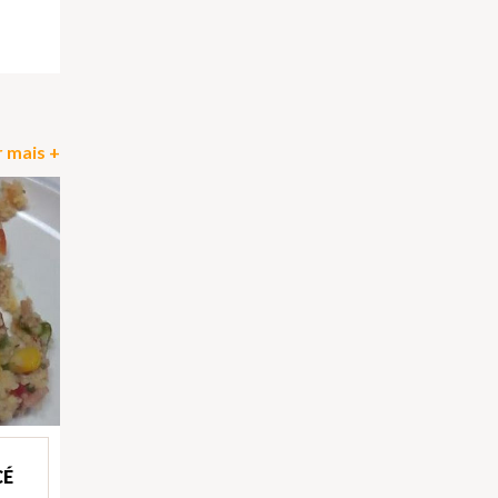
pp
il
Partilhar
 mais +
CÉ