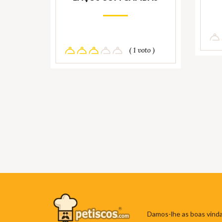
( 1 voto )
Damos-lhe as boas vinda