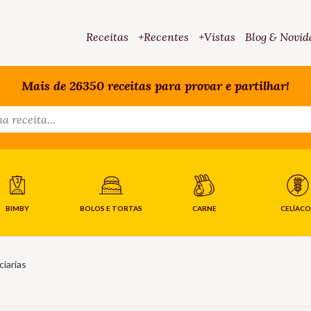
Receitas
+Recentes
+Vistas
Blog & Novid
Mais de 26350 receitas para provar e partilhar!
BIMBY
BOLOS E TORTAS
CARNE
CELÍACO
iarias