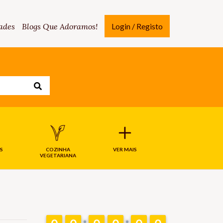
ades
Blogs Que Adoramos!
Login / Registo
S
COZINHA
VER MAIS
VEGETARIANA