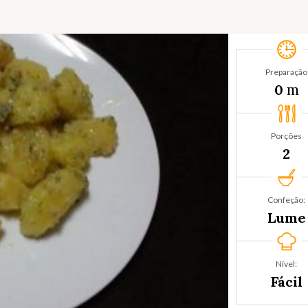
Preparação
m
0
Porções
2
Confeção:
Lume
Nível:
Fácil