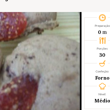
Preparação
m
0
Porções
30
Confeção:
Forno
Nível:
Médi