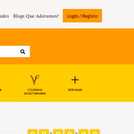
ades
Blogs Que Adoramos!
Login / Registo
S
COZINHA
VER MAIS
VEGETARIANA