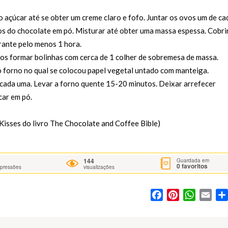
açúcar até se obter um creme claro e fofo. Juntar os ovos um de ca
dos do chocolate em pó. Misturar até obter uma massa espessa. Cobri
urante pelo menos 1 hora.
os formar bolinhas com cerca de 1 colher de sobremesa de massa.
ao forno no qual se colocou papel vegetal untado com manteiga.
ada uma. Levar a forno quente 15-20 minutos. Deixar arrefecer
car em pó.
 Kisses do livro The Chocolate and Coffee Bible)
144
Guardada em
0
favoritos
mpressões
visualizações
Facebook
Pinterest
WhatsA
Ema