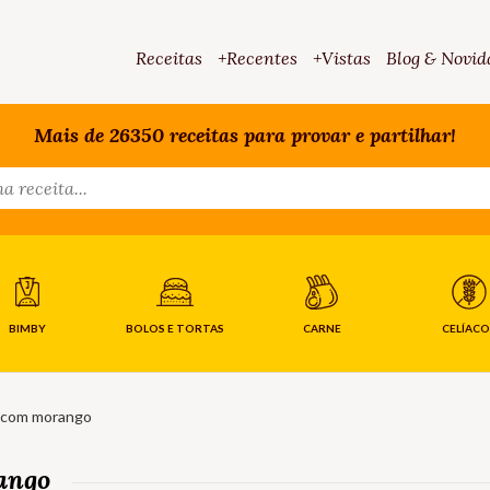
Receitas
+Recentes
+Vistas
Blog & Novid
Mais de 26350 receitas para provar e partilhar!
BIMBY
BOLOS E TORTAS
CARNE
CELÍACO
e com morango
ango