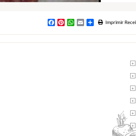
Facebook
Pinterest
WhatsApp
Email
Partilhar
Imprimir Recei
+
+
+
+
+
+