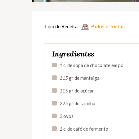
Tipo de Receita:
Bolos e Tortas
Ingredientes
1
c. de sopa de chocolate em pó
115
gr de manteiga
115
gr de açúcar
225
gr de farinha
2
ovos
1
c. de café de fermento