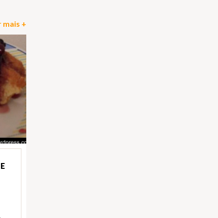
 mais +
E
)