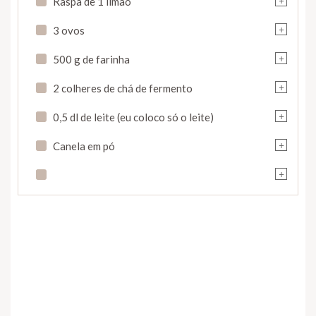
Raspa de 1 limão
+
3 ovos
+
500 g de farinha
+
2 colheres de chá de fermento
+
0,5 dl de leite (eu coloco só o leite)
+
Canela em pó
+