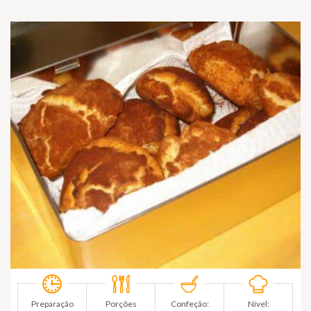
Preparação
Porções
Confeção:
Nível: