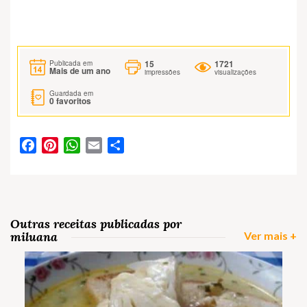
15
1721
Publicada em
Mais de um ano
impressões
visualizações
Guardada em
0
favoritos
Facebook
Pinterest
WhatsApp
Email
Partilhar
Outras receitas publicadas por
miluana
Ver mais +