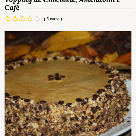
Café
( 5 votos )