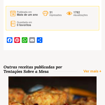
31
1782
Publicada em
Mais de um ano
impressões
visualizações
Guardada em
0
favoritos
Facebook
Pinterest
WhatsApp
Email
Partilhar
Outras receitas publicadas por
Tentações Sobre a Mesa
Ver mais +