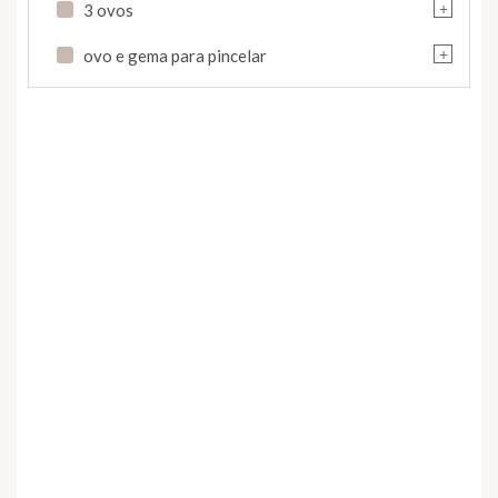
+
3 ovos
+
ovo e gema para pincelar