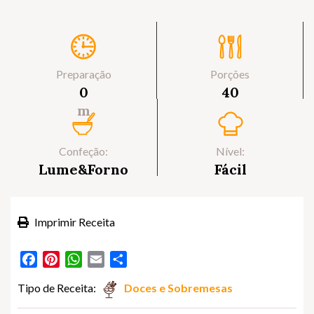
Preparação
Porções
0
40
m
Confeção:
Nível:
Lume&Forno
Fácil
Imprimir Receita
Facebook
Pinterest
WhatsApp
Email
Partilhar
Tipo de Receita:
Doces e Sobremesas