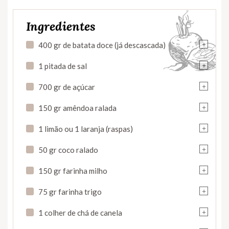
Ingredientes
+
400 gr de batata doce (já descascada)
+
1 pitada de sal
+
700 gr de açúcar
+
150 gr amêndoa ralada
+
1 limão ou 1 laranja (raspas)
+
50 gr coco ralado
+
150 gr farinha milho
+
75 gr farinha trigo
+
1 colher de chá de canela