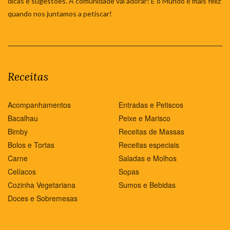
dicas e sugestões. A comunidade vai adorar! E o Mundo é mais feliz
quando nos juntamos a petiscar!
Receitas
Acompanhamentos
Entradas e Petiscos
Bacalhau
Peixe e Marisco
Bimby
Receitas de Massas
Bolos e Tortas
Receitas especiais
Carne
Saladas e Molhos
Celíacos
Sopas
Cozinha Vegetariana
Sumos e Bebidas
Doces e Sobremesas