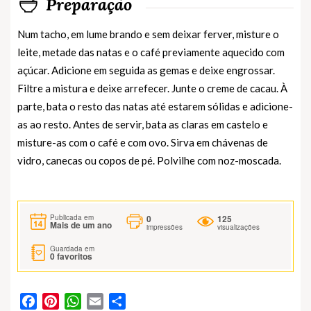
Preparação
Num tacho, em lume brando e sem deixar ferver, misture o
leite, metade das natas e o café previamente aquecido com
açúcar. Adicione em seguida as gemas e deixe engrossar.
Filtre a mistura e deixe arrefecer. Junte o creme de cacau. À
parte, bata o resto das natas até estarem sólidas e adicione-
as ao resto. Antes de servir, bata as claras em castelo e
misture-as com o café e com ovo. Sirva em chávenas de
vidro, canecas ou copos de pé. Polvilhe com noz-moscada.
0
125
Publicada em
Mais de um ano
impressões
visualizações
Guardada em
0
favoritos
Facebook
Pinterest
WhatsApp
Email
Partilhar