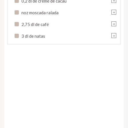
0,2 dl de creme de cacau
+
noz moscada ralada
+
2,75 dl de café
+
3 dl de natas